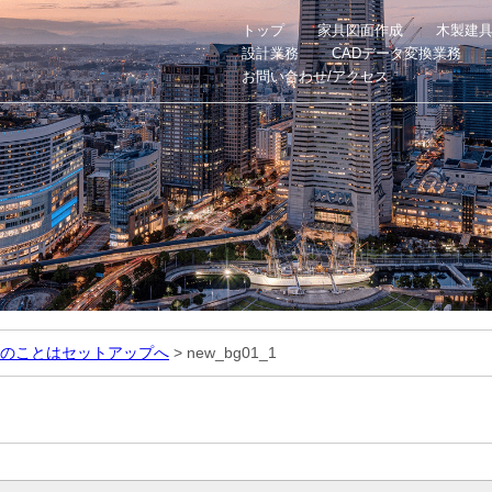
トップ
家具図面作成
木製建
設計業務
CADデータ変換業務
お問い合わせ/アクセス
のことはセットアップへ
>
new_bg01_1