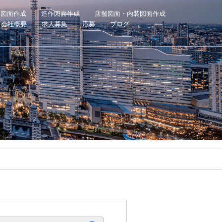
具図面作成
造作図面作成
店舗図面・内装図面作成
会社概要
求人募集
応募
ブログ