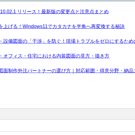
sion 10.02.1 リリース！最新版の変更点と注意点まとめ
上げる！Windows11でカタカナを半角へ再変換する秘訣
・設備図面の「干渉」を防ぐ！現場トラブルをゼロにするため
・オフィス・住宅における内装図面の見方・描き方
図面制作外注パートナーの選び方｜対応範囲・得意分野・納品