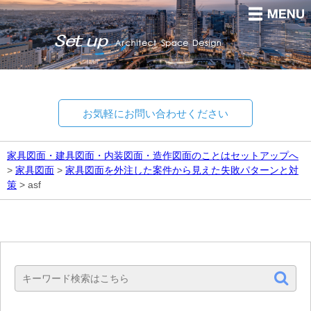
お気軽にお問い合わせください
家具図面・建具図面・内装図面・造作図面のことはセットアップへ
>
家具図面
>
家具図面を外注した案件から見えた失敗パターンと対
策
>
asf
Set up
Architect Space Design.