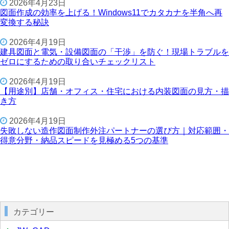
2026年4月23日
図面作成の効率を上げる！Windows11でカタカナを半角へ再
変換する秘訣
2026年4月19日
建具図面と電気・設備図面の「干渉」を防ぐ！現場トラブルを
ゼロにするための取り合いチェックリスト
2026年4月19日
【用途別】店舗・オフィス・住宅における内装図面の見方・描
き方
2026年4月19日
失敗しない造作図面制作外注パートナーの選び方｜対応範囲・
得意分野・納品スピードを見極める5つの基準
カテゴリー