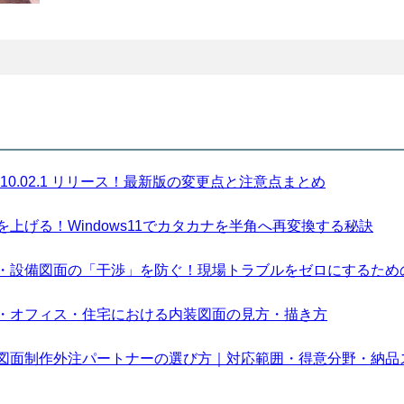
sion 10.02.1 リリース！最新版の変更点と注意点まとめ
上げる！Windows11でカタカナを半角へ再変換する秘訣
・設備図面の「干渉」を防ぐ！現場トラブルをゼロにするため
・オフィス・住宅における内装図面の見方・描き方
図面制作外注パートナーの選び方｜対応範囲・得意分野・納品