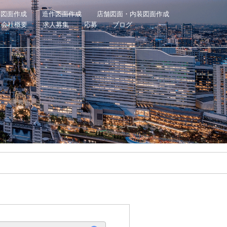
具図面作成
造作図面作成
店舗図面・内装図面作成
会社概要
求人募集
応募
ブログ