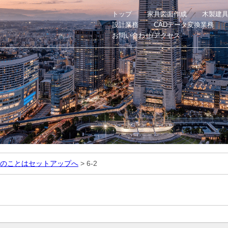
トップ
家具図面作成
木製建
設計業務
CADデータ変換業務
お問い合わせ/アクセス
のことはセットアップへ
>
6-2