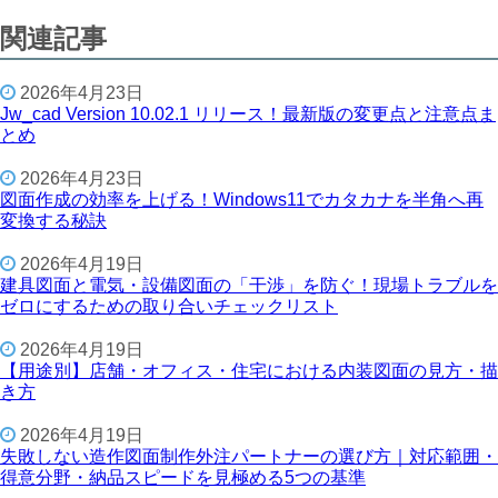
関連記事
2026年4月23日
Jw_cad Version 10.02.1 リリース！最新版の変更点と注意点ま
とめ
2026年4月23日
図面作成の効率を上げる！Windows11でカタカナを半角へ再
変換する秘訣
2026年4月19日
建具図面と電気・設備図面の「干渉」を防ぐ！現場トラブルを
ゼロにするための取り合いチェックリスト
2026年4月19日
【用途別】店舗・オフィス・住宅における内装図面の見方・描
き方
2026年4月19日
失敗しない造作図面制作外注パートナーの選び方｜対応範囲・
得意分野・納品スピードを見極める5つの基準