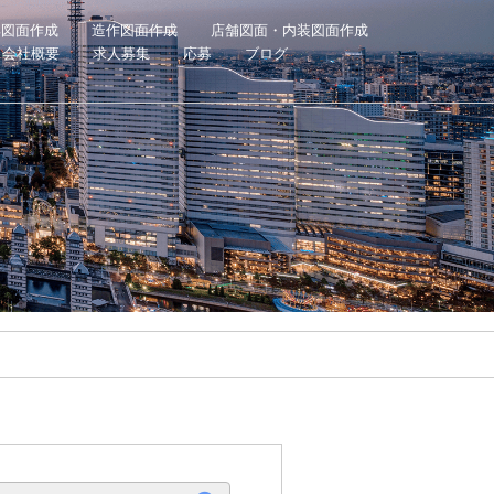
具図面作成
造作図面作成
店舗図面・内装図面作成
会社概要
求人募集
応募
ブログ