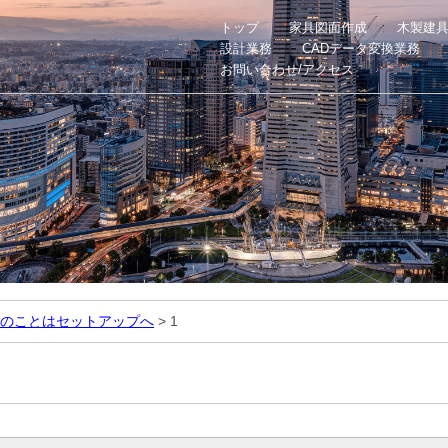
トップ
家具図面作成
木製建
設計業務
CADデータ変換業務
お問い合わせ/アクセス
のことはセットアップへ
>
1