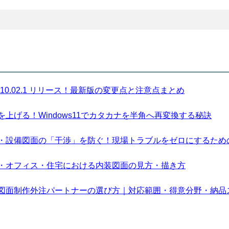
sion 10.02.1 リリース！最新版の変更点と注意点まとめ
上げる！Windows11でカタカナを半角へ再変換する秘訣
・設備図面の「干渉」を防ぐ！現場トラブルをゼロにするため
・オフィス・住宅における内装図面の見方・描き方
図面制作外注パートナーの選び方｜対応範囲・得意分野・納品