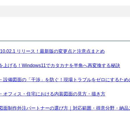
sion 10.02.1 リリース！最新版の変更点と注意点まとめ
上げる！Windows11でカタカナを半角へ再変換する秘訣
・設備図面の「干渉」を防ぐ！現場トラブルをゼロにするため
・オフィス・住宅における内装図面の見方・描き方
図面制作外注パートナーの選び方｜対応範囲・得意分野・納品