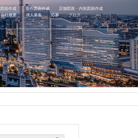
具図面作成
造作図面作成
店舗図面・内装図面作成
会社概要
求人募集
応募
ブログ