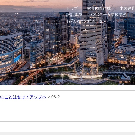
トップ
家具図面作成
木製建
設計業務
CADデータ変換業務
お問い合わせ/アクセス
のことはセットアップへ
>
08-2