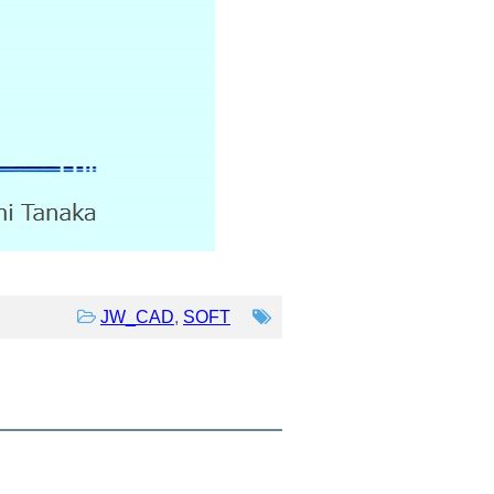
JW_CAD
,
SOFT