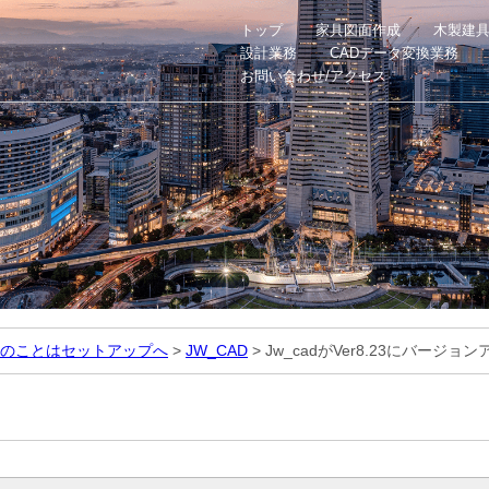
トップ
家具図面作成
木製建
設計業務
CADデータ変換業務
お問い合わせ/アクセス
のことはセットアップへ
>
JW_CAD
>
Jw_cadがVer8.23にバージ