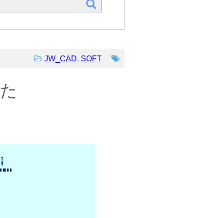
JW_CAD
,
SOFT
した