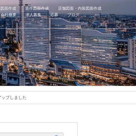
具図面作成
造作図面作成
店舗図面・内装図面作成
会社概要
求人募集
応募
ブログ
ョンアップしました