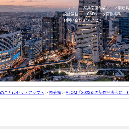
トップ
家具図面作成
木製建
設計業務
CADデータ変換業務
お問い合わせ/アクセス
のことはセットアップへ
>
未分類
>
ATOM「2023春の新作発表会に