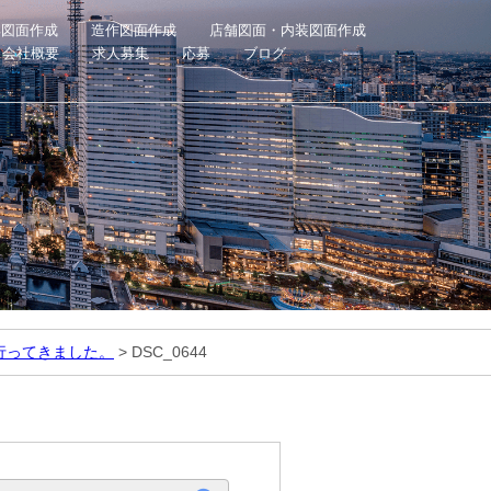
具図面作成
造作図面作成
店舗図面・内装図面作成
会社概要
求人募集
応募
ブログ
」行ってきました。
>
DSC_0644