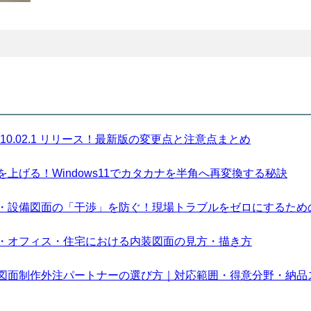
sion 10.02.1 リリース！最新版の変更点と注意点まとめ
上げる！Windows11でカタカナを半角へ再変換する秘訣
・設備図面の「干渉」を防ぐ！現場トラブルをゼロにするため
・オフィス・住宅における内装図面の見方・描き方
図面制作外注パートナーの選び方｜対応範囲・得意分野・納品