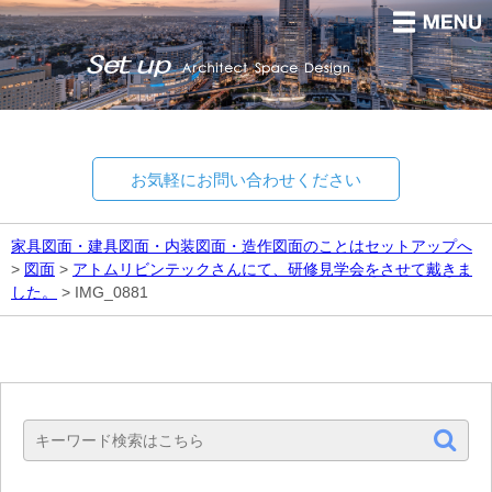
お気軽にお問い合わせください
家具図面・建具図面・内装図面・造作図面のことはセットアップへ
>
図面
>
アトムリビンテックさんにて、研修見学会をさせて戴きま
した。
>
IMG_0881
Set up
Architect Space Design.